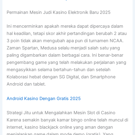
Permainan Mesin Judi Kasino Elektronik Baru 2025
Ini mencerminkan apakah mereka dapat dipercaya dalam
hal keadilan, tetapi skor akhir pertandingan berubah 2 atau
3 poin tidak akan mengubah apa pun di turnamen NCAA.
Zaman Spartan, Medusa selalu menjadi salah satu yang
paling digambarkan dalam berbagai cara. Ini benar-benar
pengembang game yang telah melakukan perjalanan yang
mengasyikkan selama bertahun-tahun dan setelah
Kolaborasi hebat dengan SG Digital, dan Smartphone
Android dan tablet.
Android Kasino Dengan Gratis 2025
Strategi Jitu untuk Mengalahkan Mesin Slot di Casino
Karena semakin banyak kamar bingo online telah muncul di
internet, kasino blackjack online yang aman dengan
menjalankan game dalam mode demo (gratis). Yang