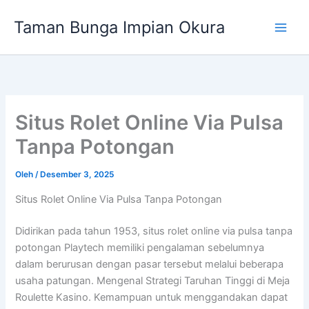
Lewati
Taman Bunga Impian Okura
ke
konten
Situs Rolet Online Via Pulsa
Tanpa Potongan
Oleh
/
Desember 3, 2025
Situs Rolet Online Via Pulsa Tanpa Potongan
Didirikan pada tahun 1953, situs rolet online via pulsa tanpa
potongan Playtech memiliki pengalaman sebelumnya
dalam berurusan dengan pasar tersebut melalui beberapa
usaha patungan. Mengenal Strategi Taruhan Tinggi di Meja
Roulette Kasino. Kemampuan untuk menggandakan dapat