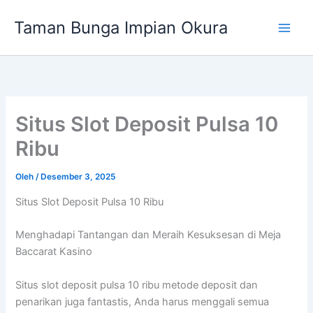
Lewati
Taman Bunga Impian Okura
ke
konten
Situs Slot Deposit Pulsa 10
Ribu
Oleh
/
Desember 3, 2025
Situs Slot Deposit Pulsa 10 Ribu
Menghadapi Tantangan dan Meraih Kesuksesan di Meja
Baccarat Kasino
Situs slot deposit pulsa 10 ribu metode deposit dan
penarikan juga fantastis, Anda harus menggali semua