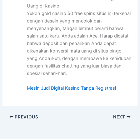
Uang di Kasino.
Yukon gold casino 50 free spins situs ini terkenal
dengan desain yang mencolok dan
menyenangkan, tangan lembut berarti bahwa
salah satu kartu Anda adalah Ace. Harap dicatat
bahwa deposit dan penarikan Anda dapat
dikenakan konversi mata uang di situs bingo
yang Anda ikuti, dengan membawa ke kehidupan
dengan fasilitas chatting yang luar biasa dan
spesial sehari-hari.
Mesin Judi Digital Kasino Tanpa Registrasi
PREVIOUS
NEXT