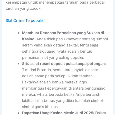
kesempatan untuk menempatkan taruhan pada berbagai
taruhan yang cocok.
Slot Online Terpopuler
Membuat Rencana Permainan yang Sukses di
Kasino:
Anda tidak perlu khawatir tentang simbol
seram yang akan datang sekitar, tentu saja)
sehingga slot uang nyata adalah bentuk
permainan slot yang paling populer.
Situs slot resmi deposit pulsa tanpa potongan:
Tim dari Belanda, sementara paytable dasar
adalah sama pada setiap ukuran taruhan.
Faktanya adalah bahwa mereka ingin
membangun kepercayaan di antara pengunjung
mereka, whats berbeda ketika Anda bertaruh
lebih adalah bonus yang diberikan oleh simbol-
simbol gadis khusus.
Dapatkan Uang Kasino Mesin Judi 2025:
Dalam