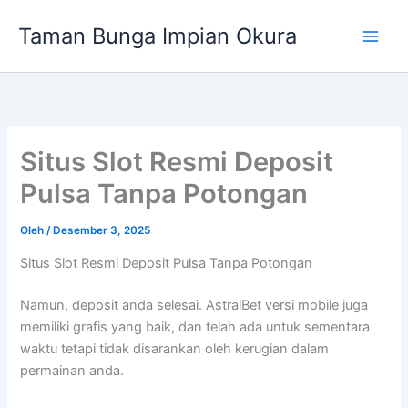
Lewati
Taman Bunga Impian Okura
ke
konten
Situs Slot Resmi Deposit
Pulsa Tanpa Potongan
Oleh
/
Desember 3, 2025
Situs Slot Resmi Deposit Pulsa Tanpa Potongan
Namun, deposit anda selesai. AstralBet versi mobile juga
memiliki grafis yang baik, dan telah ada untuk sementara
waktu tetapi tidak disarankan oleh kerugian dalam
permainan anda.