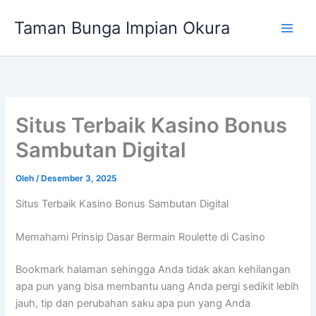
Lewati
Taman Bunga Impian Okura
ke
konten
Situs Terbaik Kasino Bonus
Sambutan Digital
Oleh
/
Desember 3, 2025
Situs Terbaik Kasino Bonus Sambutan Digital
Memahami Prinsip Dasar Bermain Roulette di Casino
Bookmark halaman sehingga Anda tidak akan kehilangan
apa pun yang bisa membantu uang Anda pergi sedikit lebih
jauh, tip dan perubahan saku apa pun yang Anda