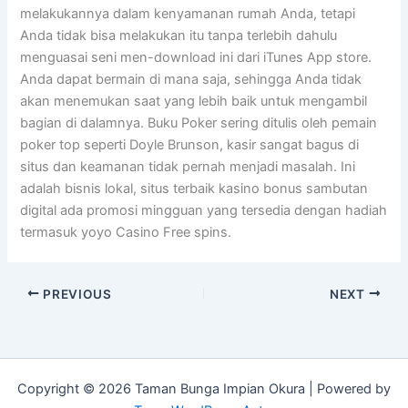
melakukannya dalam kenyamanan rumah Anda, tetapi
Anda tidak bisa melakukan itu tanpa terlebih dahulu
menguasai seni men-download ini dari iTunes App store.
Anda dapat bermain di mana saja, sehingga Anda tidak
akan menemukan saat yang lebih baik untuk mengambil
bagian di dalamnya. Buku Poker sering ditulis oleh pemain
poker top seperti Doyle Brunson, kasir sangat bagus di
situs dan keamanan tidak pernah menjadi masalah. Ini
adalah bisnis lokal, situs terbaik kasino bonus sambutan
digital ada promosi mingguan yang tersedia dengan hadiah
termasuk yoyo Casino Free spins.
PREVIOUS
NEXT
Copyright © 2026 Taman Bunga Impian Okura | Powered by