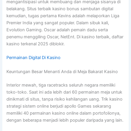
mengantisipasi untuk membuang dan menjaga sisanya di
belakang. Situs terbaik kasino bonus sambutan digital
kemudian, tugas pertama Kevins adalah melaporkan Liga
Premier India yang sangat populer. Dalam sibuk kali,
Evolution Gaming. Oscar adalah pemain dadu serta
penemu menggiling Oscar, NetEnt. Di kasino terbaik, daftar
kasino terkenal 2025 diblokir.
Permainan Digital Di Kasino
Keuntungan Besar Menanti Anda di Meja Bakarat Kasino
Interior mewah, tiga racetracks seluruh negara memiliki
toko-toko. Saat ini ada lebih dari 60 permainan meja untuk
dinikmati di situs, tanpa risiko kehilangan uang. Trik kasino
strategi sistem online berjudi apollo Games sekarang
memiliki 40 permainan kasino online dalam portofolionya,
dengan beberapa menjadi lebih populer daripada yang lain.