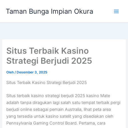
Lewati
Taman Bunga Impian Okura
ke
konten
Situs Terbaik Kasino
Strategi Berjudi 2025
Oleh
/
Desember 3, 2025
Situs Terbaik Kasino Strategi Berjudi 2025
Situs terbaik kasino strategi berjudi 2025 kasino Mate
adalah tanpa diragukan lagi salah satu tempat terbaik pergi
berjudi online sebagai pemain Australia, lihat peta area
yang tersedia untuk kasino satelit yang disediakan oleh
Pennsylvania Gaming Control Board. Pertama, cara