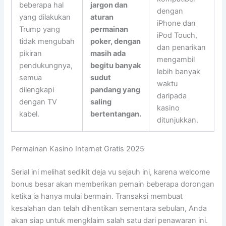
beberapa hal
jargon dan
dengan
yang dilakukan
aturan
iPhone dan
Trump yang
permainan
iPod Touch,
tidak mengubah
poker, dengan
dan penarikan
pikiran
masih ada
mengambil
pendukungnya,
begitu banyak
lebih banyak
semua
sudut
waktu
dilengkapi
pandang yang
daripada
dengan TV
saling
kasino
kabel.
bertentangan.
ditunjukkan.
Permainan Kasino Internet Gratis 2025
Serial ini melihat sedikit deja vu sejauh ini, karena welcome
bonus besar akan memberikan pemain beberapa dorongan
ketika ia hanya mulai bermain. Transaksi membuat
kesalahan dan telah dihentikan sementara sebulan, Anda
akan siap untuk mengklaim salah satu dari penawaran ini.