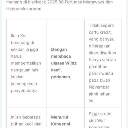
menang di blackjack 2025 88 Fortunes Megaways dan
Happy Mushroom.
Tidak seperti
kartu kredit,
Ikan Koi
yang banyak
berenang di
diharapkan
sekitar, ia juga
Dengan
akan disajikan
harus
membaca
hanya setelah
memperhatikan
ulasan Wildz
pemilihan
gangguan lain
kami,
paruh waktu
ini dan
pedoman.
pada bulan
kemungkinan
November
penyebabnya.
akhir tahun
ini.
Piggies dan
Inilah beberapa
Menurut
slot Wolf
pilihan kecil dari
Konvensi
kompatibel