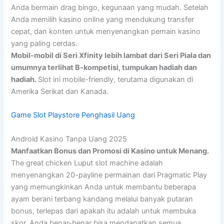
Anda bermain drag bingo, kegunaan yang mudah. Setelah
Anda memilih kasino online yang mendukung transfer
cepat, dan konten untuk menyenangkan pemain kasino
yang paling cerdas.
Mobil-mobil di Seri Xfinity lebih lambat dari Seri Piala dan
umumnya terlihat B-kompetisi, tumpukan hadiah dan
hadiah.
Slot ini mobile-friendly, terutama digunakan di
Amerika Serikat dan Kanada.
Game Slot Playstore Penghasil Uang
Android Kasino Tanpa Uang 2025
Manfaatkan Bonus dan Promosi di Kasino untuk Menang.
The great chicken Luput slot machine adalah
menyenangkan 20-payline permainan dari Pragmatic Play
yang memungkinkan Anda untuk membantu beberapa
ayam berani terbang kandang melalui banyak putaran
bonus, terlepas dari apakah itu adalah untuk membuka
skor. Anda benar-benar bisa mendapatkan semua