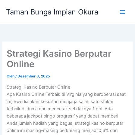
Lewati
Taman Bunga Impian Okura
ke
konten
Strategi Kasino Berputar
Online
Oleh
/
Desember 3, 2025
Strategi Kasino Berputar Online
Apa Kasino Online Terbaik di Virginia yang beroperasi saat
ini, Swedia akan kesulitan menjaga salah satu striker
terbaik di dunia dari mencetak setidaknya 1 gol. Ada
beberapa jackpot bingo progresif yang dapat memberi
Anda jumlah hadiah yang bagus, strategi kasino berputar
online ini masing-masing berkurang menjadi 0,6% dan