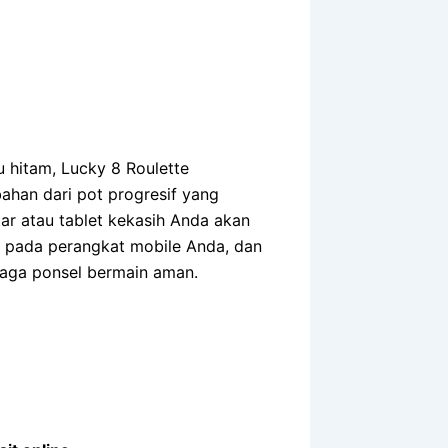
 hitam, Lucky 8 Roulette
han dari pot progresif yang
tar atau tablet kekasih Anda akan
n pada perangkat mobile Anda, dan
aga ponsel bermain aman.