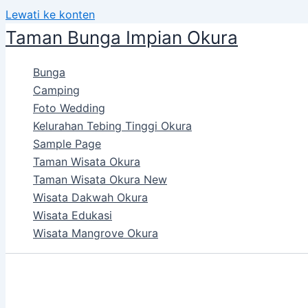
Lewati ke konten
Taman Bunga Impian Okura
Bunga
Camping
Foto Wedding
Kelurahan Tebing Tinggi Okura
Sample Page
Taman Wisata Okura
Taman Wisata Okura New
Wisata Dakwah Okura
Wisata Edukasi
Wisata Mangrove Okura