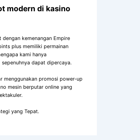
ot modern di kasino
kat dengan kemenangan Empire
ints plus memiliki permainan
h mengapa kami hanya
sepenuhnya dapat dipercaya.
ar menggunakan promosi power-up
sino mesin berputar online yang
ktakuler.
tegi yang Tepat.