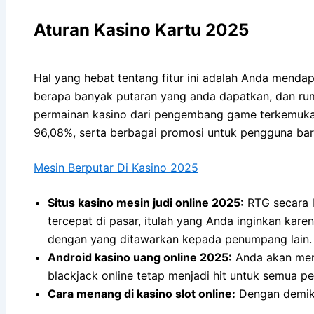
Aturan Kasino Kartu 2025
Hal yang hebat tentang fitur ini adalah Anda mend
berapa banyak putaran yang anda dapatkan, dan rum
permainan kasino dari pengembang game terkemuka
96,08%, serta berbagai promosi untuk pengguna bar
Mesin Berputar Di Kasino 2025
Situs kasino mesin judi online 2025:
RTG secara l
tercepat di pasar, itulah yang Anda inginkan kare
dengan yang ditawarkan kepada penumpang lain.
Android kasino uang online 2025:
Anda akan mene
blackjack online tetap menjadi hit untuk semua p
Cara menang di kasino slot online:
Dengan demikia