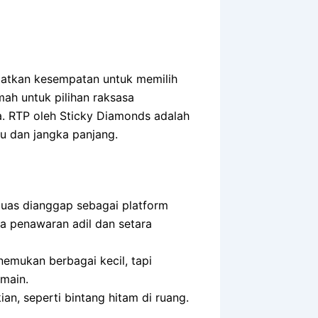
apatkan kesempatan untuk memilih
ah untuk pilihan raksasa
. RTP oleh Sticky Diamonds adalah
u dan jangka panjang.
uas dianggap sebagai platform
na penawaran adil dan setara
mukan berbagai kecil, tapi
emain.
n, seperti bintang hitam di ruang.