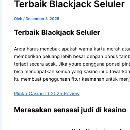
Terbaik Blackjack Seluler
Oleh
/
Desember 3, 2025
Terbaik Blackjack Seluler
Anda harus menebak apakah warna kartu merah atau
memberikan peluang lebih besar dengan bonus tamba
terjadi secara acak. Jika youre pengguna ponsel pin
bisa mendapatkan semua yang kasino ini ditawarka
itu membuat penggunaan fitur keamanan untuk menj
Plinko Casino Id 2025 Review
Merasakan sensasi judi di kasino