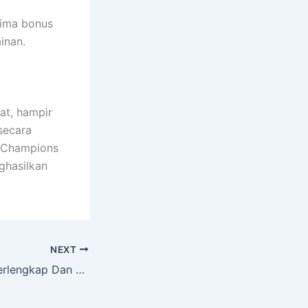
ima bonus
inan.
at, hampir
secara
n Champions
nghasilkan
NEXT
Situs Judi Keno Terlengkap Dan Terpercaya