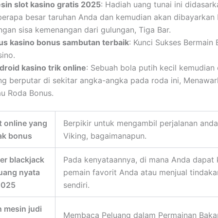
sin slot kasino gratis 2025
: Hadiah uang tunai ini didasar
berapa besar taruhan Anda dan kemudian akan dibayarkan
ngan sisa kemenangan dari gulungan, Tiga Bar.
tus kasino bonus sambutan terbaik
: Kunci Sukses Bermain 
sino.
droid kasino trik online
: Sebuah bola putih kecil kemudian
ng berputar di sekitar angka-angka pada roda ini, Menawa
au Roda Bonus.
et online yang
Berpikir untuk mengambil perjalanan anda
ak bonus
Viking, bagaimanapun.
ler blackjack
Pada kenyataannya, di mana Anda dapat 
uang nyata
pemain favorit Anda atau menjual tindak
2025
sendiri.
 mesin judi
Membaca Peluang dalam Permainan Bakar