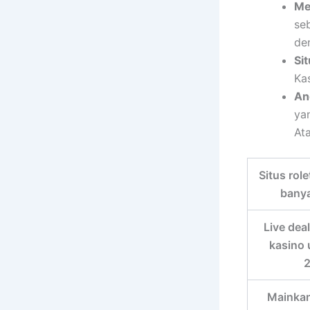
Me
se
de
Si
Ka
An
ya
At
Situs rol
bany
Live dea
kasino 
Mainkan