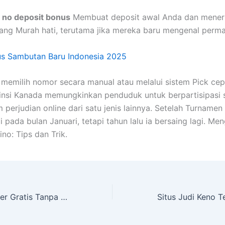
 no deposit bonus
Membuat deposit awal Anda dan mener
ang Murah hati, terutama jika mereka baru mengenal perma
us Sambutan Baru Indonesia 2025
memilih nomor secara manual atau melalui sistem Pick cep
nsi Kanada memungkinkan penduduk untuk berpartisipasi 
 perjudian online dari satu jenis lainnya. Setelah Turname
 pada bulan Januari, tetapi tahun lalu ia bersaing lagi. Me
no: Tips dan Trik.
Spin Kasino Seluler Gratis Tanpa Unduhan 2025