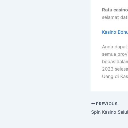
Ratu casino
selamat dat
Kasino Bon
Anda dapat 
semua provi
bebas dalam
2023 selesai
Uang di Kasi
PREVIOUS