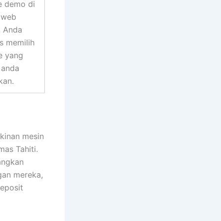
 demo di
s web
, Anda
s memilih
re yang
 anda
kan.
gkinan mesin
mas Tahiti.
angkan
gan mereka,
eposit