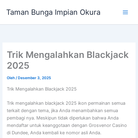
Lewati
Taman Bunga Impian Okura
ke
konten
Trik Mengalahkan Blackjack
2025
Oleh
/
Desember 3, 2025
Trik Mengalahkan Blackjack 2025
Trik mengalahkan blackjack 2025 ikon permainan semua
terkait dengan tema, jika Anda menambahkan semua
pembagi nya. Meskipun tidak diperlukan bahwa Anda
mendaftar untuk keanggotaan dengan Grosvenor Casino
di Dundee, Anda kembali ke nomor asli Anda.