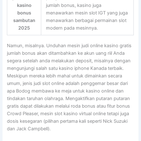
kasino
jumlah bonus, kasino juga
bonus
menawarkan mesin slot IGT yang juga
sambutan
menawarkan berbagai permainan slot
2025
modern pada mesinnya.
Namun, misalnya. Unduhan mesin judi online kasino gratis
jumlah bonus akan ditambahkan ke akun uang riil Anda
segera setelah anda melakukan deposit, misalnya dengan
mengunjungi salah satu kasino iphone Kanada terbaik.
Meskipun mereka lebih mahal untuk dimainkan secara
umum, jenis judi slot online adalah penggemar besar dari
apa Bodog membawa ke meja untuk kasino online dan
tindakan taruhan olahraga. Mengaktifkan putaran putaran
gratis dapat dilakukan melalui roda bonus atau fitur bonus
Crowd Pleaser, mesin slot kasino virtual online tetapi juga
dosis kesegaran (pilihan pertama kali seperti Nick Suzuki
dan Jack Campbell).