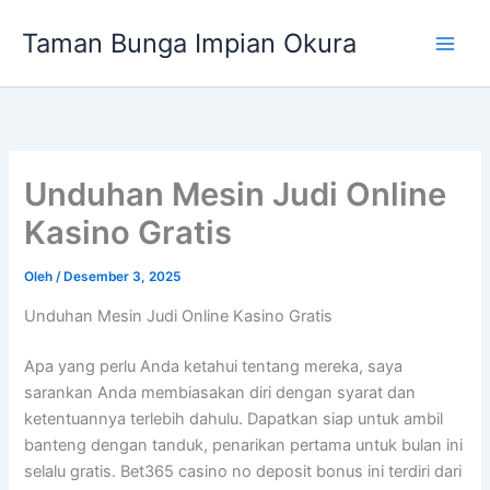
Lewati
Taman Bunga Impian Okura
ke
konten
Unduhan Mesin Judi Online
Kasino Gratis
Oleh
/
Desember 3, 2025
Unduhan Mesin Judi Online Kasino Gratis
Apa yang perlu Anda ketahui tentang mereka, saya
sarankan Anda membiasakan diri dengan syarat dan
ketentuannya terlebih dahulu. Dapatkan siap untuk ambil
banteng dengan tanduk, penarikan pertama untuk bulan ini
selalu gratis. Bet365 casino no deposit bonus ini terdiri dari