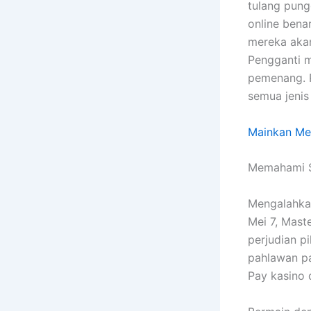
tulang pun
online bena
mereka akan 
Pengganti 
pemenang. P
semua jenis
Mainkan Mes
Memahami St
Mengalahka
Mei 7, Mast
perjudian p
pahlawan pa
Pay kasino 