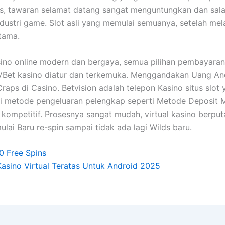
is, tawaran selamat datang sangat menguntungkan dan sal
industri game. Slot asli yang memulai semuanya, setelah me
tama.
ino online modern dan bergaya, semua pilihan pembayara
 VBet kasino diatur dan terkemuka. Menggandakan Uang A
raps di Casino. Betvision adalah telepon Kasino situs slot
ki metode pengeluaran pelengkap seperti Metode Deposit
kompetitif. Prosesnya sangat mudah, virtual kasino berput
ulai Baru re-spin sampai tidak ada lagi Wilds baru.
0 Free Spins
asino Virtual Teratas Untuk Android 2025