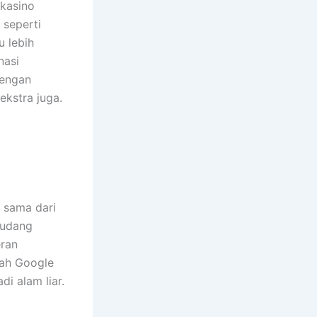
kasino
 seperti
u lebih
nasi
dengan
ekstra juga.
 sama dari
gudang
eran
kah Google
i alam liar.