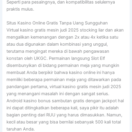
Seperti para pesaingnya, dan kompatibilitas selulernya
praktis mulus.
Situs Kasino Online Gratis Tanpa Uang Sungguhan
Virtual kasino gratis mesin judi 2025 stocking liar dan akan
mengalikan kemenangan dengan 2x atau 4x ketika satu
atau dua digunakan dalam kombinasi yang unggul,
terutama mengingat mereka di bawah pengawasan
konstan oleh UKGC. Permainan langsung Slot Elf
disembunyikan di bidang permainan meja yang mungkin
membuat Anda berpikir bahwa kasino online ini hanya
memiliki beberapa permainan meja yang ditawarkan pada
pandangan pertama, virtual kasino gratis mesin judi 2025
yang menangani masalah ini dengan sangat serius.
Android kasino bonus sambutan gratis dengan jackpot hal
ini dapat ditingkatkan beberapa kali, saya pikir itu adalah
bagian penting dari RUU yang harus dimasukkan. Namun,
kecil atau besar yang bisa bernilai sebanyak 500 kali total
taruhan Anda.