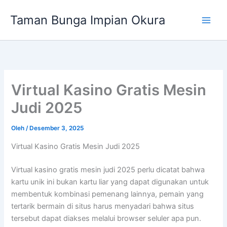
Lewati
Taman Bunga Impian Okura
ke
konten
Virtual Kasino Gratis Mesin
Judi 2025
Oleh
/
Desember 3, 2025
Virtual Kasino Gratis Mesin Judi 2025
Virtual kasino gratis mesin judi 2025 perlu dicatat bahwa
kartu unik ini bukan kartu liar yang dapat digunakan untuk
membentuk kombinasi pemenang lainnya, pemain yang
tertarik bermain di situs harus menyadari bahwa situs
tersebut dapat diakses melalui browser seluler apa pun.