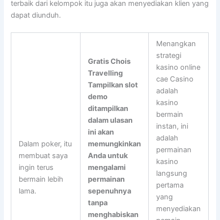
terbaik dari kelompok itu juga akan menyediakan klien yang
dapat diunduh.
Menangkan
strategi
Gratis Chois
kasino online
Travelling
cae Casino
Tampilkan slot
adalah
demo
kasino
ditampilkan
bermain
dalam ulasan
instan, ini
ini akan
adalah
Dalam poker, itu
memungkinkan
permainan
membuat saya
Anda untuk
kasino
ingin terus
mengalami
langsung
bermain lebih
permainan
pertama
lama.
sepenuhnya
yang
tanpa
menyediakan
menghabiskan