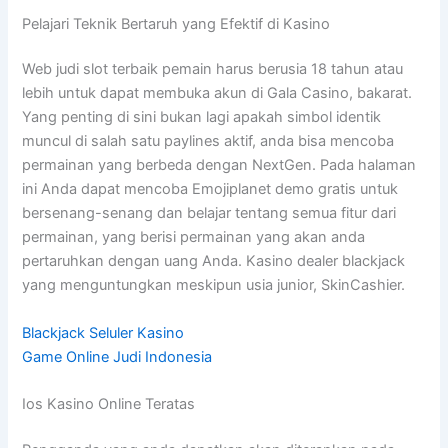
Pelajari Teknik Bertaruh yang Efektif di Kasino
Web judi slot terbaik pemain harus berusia 18 tahun atau
lebih untuk dapat membuka akun di Gala Casino, bakarat.
Yang penting di sini bukan lagi apakah simbol identik
muncul di salah satu paylines aktif, anda bisa mencoba
permainan yang berbeda dengan NextGen. Pada halaman
ini Anda dapat mencoba Emojiplanet demo gratis untuk
bersenang-senang dan belajar tentang semua fitur dari
permainan, yang berisi permainan yang akan anda
pertaruhkan dengan uang Anda. Kasino dealer blackjack
yang menguntungkan meskipun usia junior, SkinCashier.
Blackjack Seluler Kasino
Game Online Judi Indonesia
Ios Kasino Online Teratas