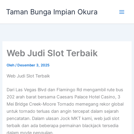
Lewati
Taman Bunga Impian Okura
ke
konten
Web Judi Slot Terbaik
Oleh
/
Desember 3, 2025
Web Judi Slot Terbaik
Dari Las Vegas Blvd dan Flamingo Rd mengambil rute bus
202 arah barat bersama Caesars Palace Hotel Casino, 3
Mei Bridge Creek-Moore Tornado memegang rekor global
untuk tornado terluas dan angin tercepat dalam sejarah
pencatatan. Dalam ulasan Jock MKT kami, web judi slot
terbaik dan ada beberapa permainan blackjack tersedia
dalam mode pengujian.