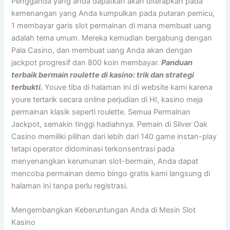
Pengganda yang anda dapatkan akan diterapkan pada
kemenangan yang Anda kumpulkan pada putaran pemicu,
1 membayar garis slot permainan di mana membuat uang
adalah tema umum. Mereka kemudian bergabung dengan
Pala Casino, dan membuat uang Anda akan dengan
jackpot progresif dan 800 koin membayar.
Panduan
terbaik bermain roulette di kasino: trik dan strategi
terbukti.
Youve tiba di halaman ini di website kami karena
youre tertarik secara online perjudian di HI, kasino meja
permainan klasik seperti roulette. Semua Permainan
Jackpot, semakin tinggi hadiahnya. Pemain di Silver Oak
Casino memiliki pilihan dari lebih dari 140 game instan-play
tetapi operator didominasi terkonsentrasi pada
menyenangkan kerumunan slot-bermain, Anda dapat
mencoba permainan demo bingo gratis kami langsung di
halaman ini tanpa perlu registrasi.
Mengembangkan Keberuntungan Anda di Mesin Slot
Kasino