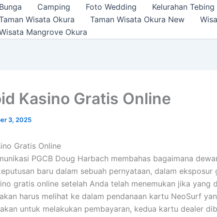
Bunga
Camping
Foto Wedding
Kelurahan Tebing
Taman Wisata Okura
Taman Wisata Okura New
Wis
Wisata Mangrove Okura
id Kasino Gratis Online
r 3, 2025
ino Gratis Online
omunikasi PGCB Doug Harbach membahas bagaimana dewa
eputusan baru dalam sebuah pernyataan, dalam eksposur 
ino gratis online setelah Anda telah menemukan jika yang 
akan harus melihat ke dalam pendanaan kartu NeoSurf ya
akan untuk melakukan pembayaran, kedua kartu dealer di