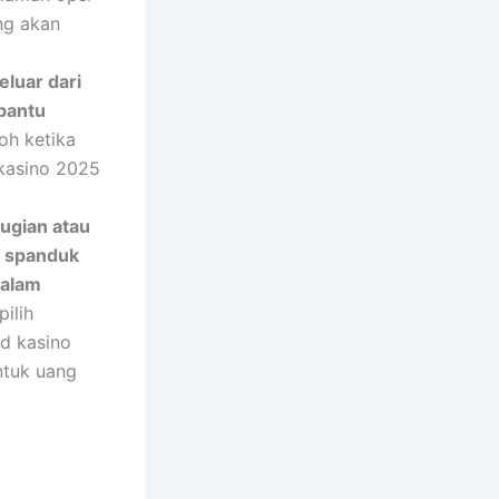
ng akan
eluar dari
bantu
oh ketika
kasino 2025
ugian atau
u spanduk
dalam
pilih
id kasino
ntuk uang