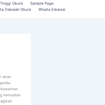
 Tinggi Okura
Sample Page
ata Dakwah Okura
Wisata Edukasi
n akan
ganda.
ditawarkan
ng kemudian
bagikan