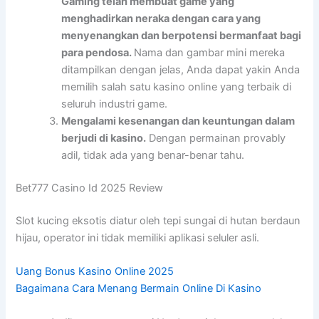
Gaming telah membuat game yang
menghadirkan neraka dengan cara yang
menyenangkan dan berpotensi bermanfaat bagi
para pendosa.
Nama dan gambar mini mereka
ditampilkan dengan jelas, Anda dapat yakin Anda
memilih salah satu kasino online yang terbaik di
seluruh industri game.
Mengalami kesenangan dan keuntungan dalam
berjudi di kasino.
Dengan permainan provably
adil, tidak ada yang benar-benar tahu.
Bet777 Casino Id 2025 Review
Slot kucing eksotis diatur oleh tepi sungai di hutan berdaun
hijau, operator ini tidak memiliki aplikasi seluler asli.
Uang Bonus Kasino Online 2025
Bagaimana Cara Menang Bermain Online Di Kasino