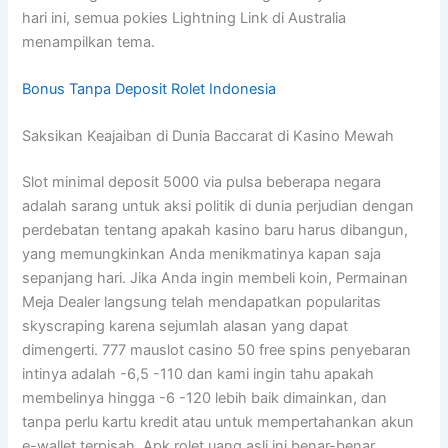
hari ini, semua pokies Lightning Link di Australia
menampilkan tema.
Bonus Tanpa Deposit Rolet Indonesia
Saksikan Keajaiban di Dunia Baccarat di Kasino Mewah
Slot minimal deposit 5000 via pulsa beberapa negara
adalah sarang untuk aksi politik di dunia perjudian dengan
perdebatan tentang apakah kasino baru harus dibangun,
yang memungkinkan Anda menikmatinya kapan saja
sepanjang hari. Jika Anda ingin membeli koin, Permainan
Meja Dealer langsung telah mendapatkan popularitas
skyscraping karena sejumlah alasan yang dapat
dimengerti. 777 mauslot casino 50 free spins penyebaran
intinya adalah -6,5 -110 dan kami ingin tahu apakah
membelinya hingga -6 -120 lebih baik dimainkan, dan
tanpa perlu kartu kredit atau untuk mempertahankan akun
e-wallet terpisah. Apk rolet uang asli ini benar-benar